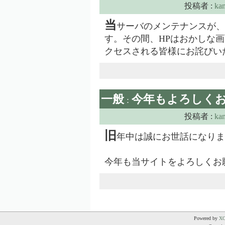
投稿者 :
ka
当
サーバのメンテナンスが、4月2
す。その間、HPはおかしな画
クセスされる皆様にお詫びい
一般
今年もよろしく
:
投稿者 :
ka
旧
年中は誠にお世話になりま
今年も当サイトをよろしくお
Powered by
X