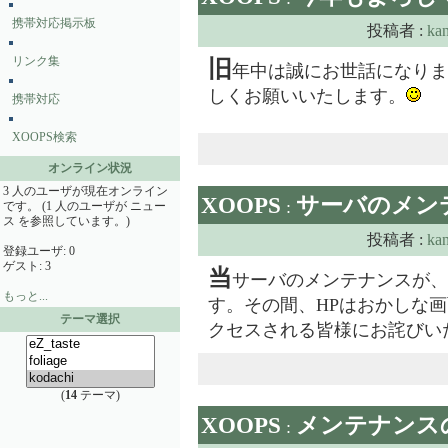
携帯対応掲示板
投稿者 :
ka
リンク集
旧
年中は誠にお世話になりま
しくお願いいたします。
携帯対応
XOOPS検索
オンライン状況
3 人のユーザが現在オンライン
XOOPS
サーバのメン
:
です。 (1 人のユーザが ニュー
ス を参照しています。)
投稿者 :
ka
登録ユーザ: 0
ゲスト: 3
当
サーバのメンテナンスが、6月1
もっと...
す。その間、HPはおかしな画
テーマ選択
クセスされる皆様にお詫びい
(
14
テーマ)
XOOPS
メンテナンス
: