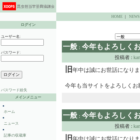
HOME
｜
NEWS
ログイン
ユーザー名:
一般
今年もよろしく
:
パスワード:
投稿者 :
ka
旧
年中は誠にお世話になりま
今年も当サイトをよろしくお
パスワード紛失
メインメニュー
ホーム
一般
今年もよろしく
:
ニュース
投稿者 :
ka
記事の収蔵庫
旧
年中は誠にお世話になりま