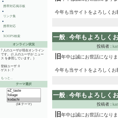
携帯対応掲示板
今年も当サイトをよろしくお
リンク集
携帯対応
一般
今年もよろしく
XOOPS検索
:
オンライン状況
投稿者 :
ka
7 人のユーザが現在オンライン
です。 (1 人のユーザが ニュー
旧
年中は誠にお世話になりま
ス を参照しています。)
登録ユーザ: 0
今年も当サイトをよろしくお
ゲスト: 7
もっと...
テーマ選択
一般
今年もよろしく
:
投稿者 :
ka
(
14
テーマ)
旧
年中は誠にお世話になりま