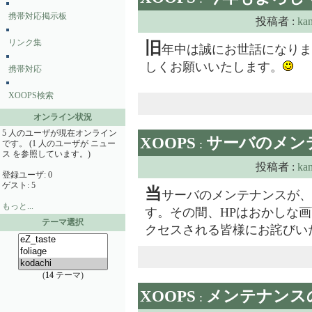
携帯対応掲示板
投稿者 :
ka
リンク集
旧
年中は誠にお世話になりま
しくお願いいたします。
携帯対応
XOOPS検索
オンライン状況
5 人のユーザが現在オンライン
XOOPS
サーバのメン
:
です。 (1 人のユーザが ニュー
ス を参照しています。)
投稿者 :
ka
登録ユーザ: 0
ゲスト: 5
当
サーバのメンテナンスが、6月1
もっと...
す。その間、HPはおかしな画
テーマ選択
クセスされる皆様にお詫びい
(
14
テーマ)
XOOPS
メンテナンス
: