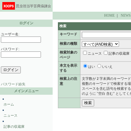
HOME
｜
NEWS
ログイン
検索
ユーザー名:
キーワード
検索の種類
パスワード:
検索対象の
ニュース
記事の収蔵庫
ページ
本文を表示
はい
いいえ
する
検索上の注
文字数が
2
字未満のキーワード
意
複数のキーワードで検索する場
パスワード紛失
スペースを含む語句を検索する
メインメニュー
のように "空白 含む" として
ホーム
ニュース
記事の収蔵庫