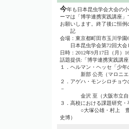
今
年も日本昆虫学会大会の小
ーマは「博学連携実践講座」
お願いします。終了後に恒例
記
会場：東京都町田市玉川学園6–
日本昆虫学会第72回大会Ｄ
日時：2012年9月17日（月）16
話題提供:「博学連携実践講座
１．ヘルマン・ヘッセ「少年
新部 公亮（マロニエ
２．アゲハ・モンシロチョウ
－
金沢 至（大阪市立自然
３．高校における課題研究・
○大塚公雄・村上 豊(大
史博）