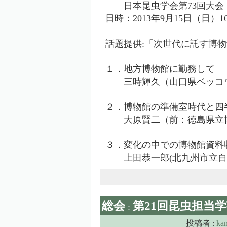
日本昆虫学会第73回大会
日時：2013年9月15日（日）16
話題提供:「次世代に託す博
１．地方博物館に勤務して
三時輝久（山口県ベッコウ
２．博物館の準備室時代と四
大原賢二（前：徳島県立
３．変化の中での博物館資料
上田恭一郎(北九州市立自
総会
第21回昆虫担当
:
投稿者 :
ka