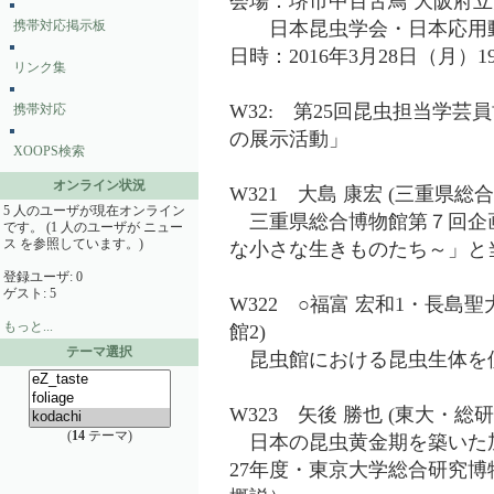
会場：堺市中百舌鳥 大阪府
携帯対応掲示板
日本昆虫学会・日本応用動
日時：2016年3月28日（月）19
リンク集
W32: 第25回昆虫担当学
携帯対応
の展示活動」
XOOPS検索
オンライン状況
W321 大島 康宏 (三重県総
5 人のユーザが現在オンライン
三重県総合博物館第７回企画
です。 (1 人のユーザが ニュー
ス を参照しています。)
な小さな生きものたち～」と
登録ユーザ: 0
ゲスト: 5
W322 ○福富 宏和1・長島
もっと...
館2)
テーマ選択
昆虫館における昆虫生体を
W323 矢後 勝也 (東大・総研
(
14
テーマ)
日本の昆虫黄金期を築いた
27年度・東京大学総合研究