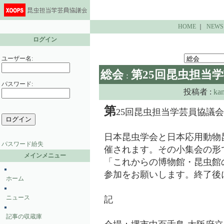
HOME
｜
NEWS
ログイン
ユーザー名:
総会
第25回昆虫担当
:
パスワード:
投稿者 :
ka
第
25回昆虫担当学芸員協議
日本昆虫学会と日本応用動物昆
パスワード紛失
催されます。その小集会の形
メインメニュー
「これからの博物館・昆虫館
参加をお願いします。終了後
ホーム
ニュース
記
記事の収蔵庫