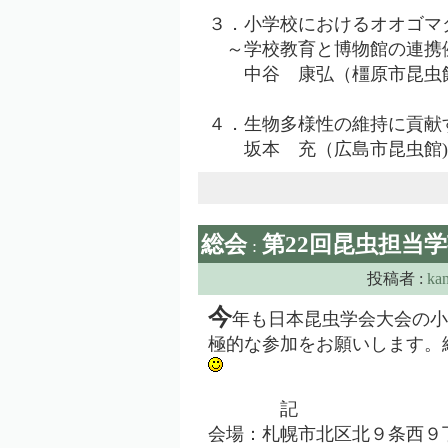
３．小学校におけるオオゴマ
～学校教育と博物館の連携
中谷 康弘（橿原市昆虫館
４．生物多様性の維持に貢献
坂本 充（広島市昆虫館)
総会
第22回昆虫担当
:
投稿者 :
ka
今
年も日本昆虫学会大会の小
極的な参加をお願いします。
記
会場：札幌市北区北９条西９