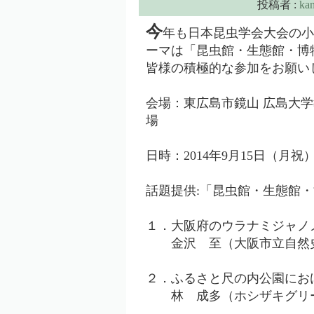
投稿者 :
ka
今
年も日本昆虫学会大会の小
ーマは「昆虫館・生態館・博
皆様の積極的な参加をお願い
会場：東広島市鏡山 広島大学
場
日時：2014年9月15日（月祝）17
話題提供:「昆虫館・生態館
１．大阪府のウラナミジャノ
金沢 至（大阪市立自然
２．ふるさと尺の内公園にお
林 成多（ホシザキグリ