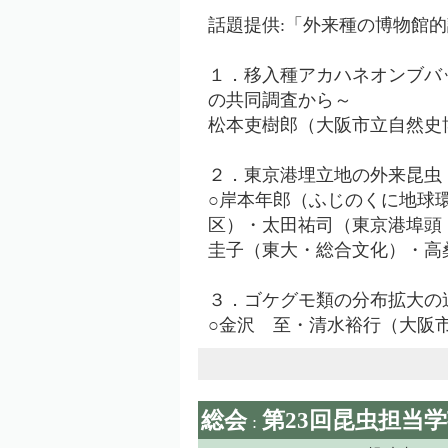
話題提供:「外来種の博物館
１．移入種アカハネオンブバ
の共同調査から～
松本吏樹郎（大阪市立自然史
２．東京港埋立地の外来昆虫
○岸本年郎（ふじのくに地球
区）・太田祐司（東京港埠頭
圭子（東大・総合文化）・高
３．ゴケグモ類の分布拡大の
○金沢 至・清水裕行（大阪市
総会
第23回昆虫担当
: