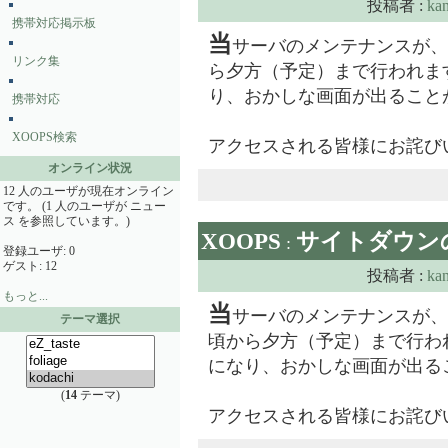
投稿者 :
ka
携帯対応掲示板
当
サーバのメンテナンスが、
リンク集
ら夕方（予定）まで行われま
り、おかしな画面が出ること
携帯対応
XOOPS検索
アクセスされる皆様にお詫び
オンライン状況
12 人のユーザが現在オンライン
です。 (1 人のユーザが ニュー
ス を参照しています。)
XOOPS
サイトダウン
:
登録ユーザ: 0
ゲスト: 12
投稿者 :
ka
もっと...
当
サーバのメンテナンスが、
テーマ選択
頃から夕方（予定）まで行わ
になり、おかしな画面が出る
(
14
テーマ)
アクセスされる皆様にお詫び