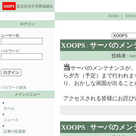
HOME
｜
NEWS
ログイン
ユーザー名:
XOOPS
サーバのメン
:
パスワード:
投稿者 :
ka
当
サーバのメンテナンスが、
ら夕方（予定）まで行われま
り、おかしな画面が出ること
パスワード紛失
メインメニュー
アクセスされる皆様にお詫び
ホーム
ニュース
XOOPS
サーバのメン
:
記事の収蔵庫