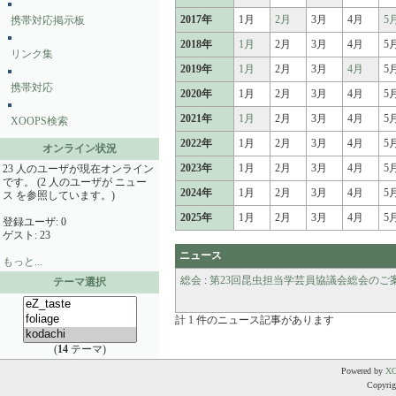
2017年
1月
2月
3月
4月
5
携帯対応掲示板
2018年
1月
2月
3月
4月
5
リンク集
2019年
1月
2月
3月
4月
5
携帯対応
2020年
1月
2月
3月
4月
5
2021年
1月
2月
3月
4月
5
XOOPS検索
2022年
1月
2月
3月
4月
5
オンライン状況
2023年
1月
2月
3月
4月
5
23 人のユーザが現在オンライン
です。 (2 人のユーザが ニュー
2024年
1月
2月
3月
4月
5
ス を参照しています。)
2025年
1月
2月
3月
4月
5
登録ユーザ: 0
ゲスト: 23
ニュース
もっと...
総会
:
第23回昆虫担当学芸員協議会総会のご
テーマ選択
計 1 件のニュース記事があります
(
14
テーマ)
Powered by
X
Copyrigh