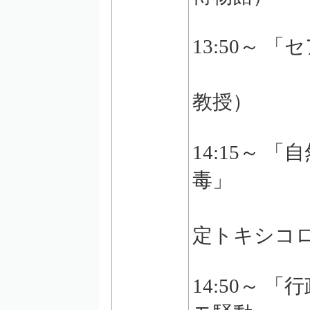
13:50～ 
杉本 
教授）
14:15～
毒」
乾 公
定トキシコ
14:50～