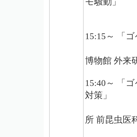
モ騒動」
冨永 
15:15～
清水裕
博物館 外来
15:40～
対策」
小林睦
所 前昆虫医