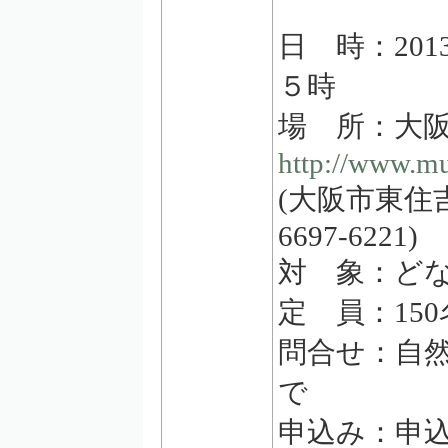
日 時：20
５時
場 所：大
http://www.mus
(大阪市東住吉
6697-6221)
対 象：ど
定 員：15
問合せ：自
で
申込み：申