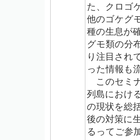
た、クロゴ
他のゴケグ
種の生息が
グモ類の分
り注目され
った情報も
このセミナ
列島におけ
の現状を総
後の対策に
るってご参