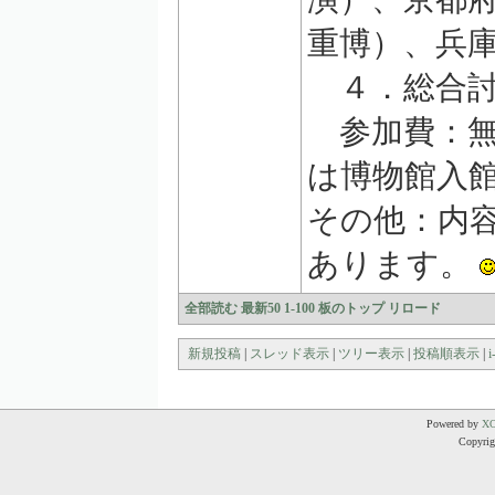
重博）、兵
４．総合討
参加費：無
は博物館入
その他：内
あります。
全部読む
最新50
1-100
板のトップ
リロード
新規投稿
|
スレッド表示
|
ツリー表示
|
投稿順表示
|
i
Powered by
X
Copyrigh