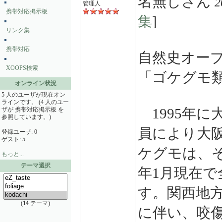
名無しさん
2
管理人
携帯対応掲示板
集
]
リンク集
携帯対応
自然史オー
XOOPS検索
「ゴケグモ
オンライン状況
5 人のユーザが現在オン
ラインです。 (4 人のユー
1995年に
ザが 携帯対応掲示板 を
参照しています。)
員により大
登録ユーザ: 0
ゲスト: 5
ケグモは、そ
もっと...
テーマ選択
年1月現在で
す。関西地
(
14
テーマ)
に伴い、咬