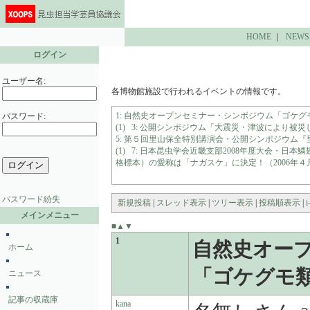
HOME
｜
NEWS
ログイン
ユーザー名:
各博物館施設で行われるイベントの情報です。
1: 自然史オープンセミナー・シンポジウム「ゴケグ
パスワード:
(1)
3: 公開シンポジウム「大震災・津波により被災し
5: 第５回里山保全特別講演会・公開シンポジウム『里
(1)
7: 日本昆虫学会近畿支部2008年度大会・日本鱗翅
格標本）の愛称は「ナガスケ」に決定！（2006年４月
パスワード紛失
新規投稿
|
スレッド表示
|
ツリー表示
|
投稿順表示
|
i
メインメニュー
■
▲
▼
1
自然史オー
ホーム
「ゴケグモ
ニュース
記事の収蔵庫
kana