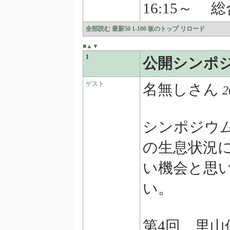
16:15～ 
全部読む
最新50
1-100
板のトップ
リロード
■
▲
▼
1
公開シンポ
ゲスト
名無しさん
2
シンポジウ
の生息状況
い機会と思
い。
第4回 里