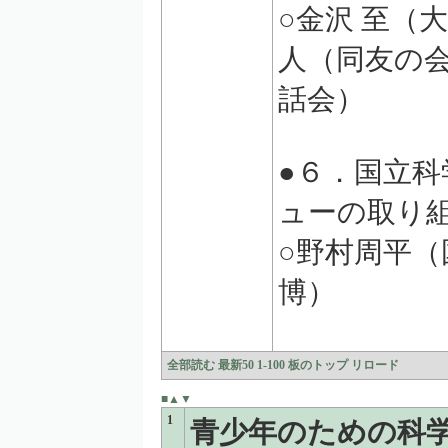
○金沢 至（
人（同友の
話会）
●６．国立
ューの取り
○野村周平
博）
全部読む
最新50
1-100
板のトップ
リロード
■
▲
▼
1
青少年のための科学の