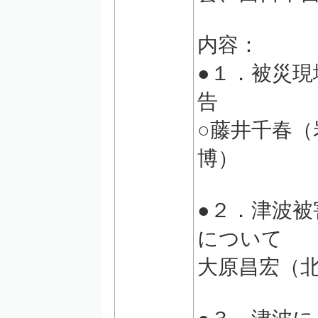
内容：
●１．被災
告
○藤井千春（
博）
●２．津波
について
大原昌宏（