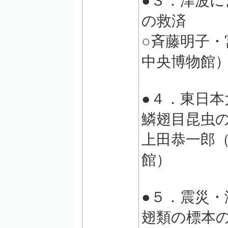
●３．津波
の救済
○斉藤明子
中央博物館
●４．東日
鱗翅目昆虫
上田恭一郎
館）
●５．震災
翅類の標本