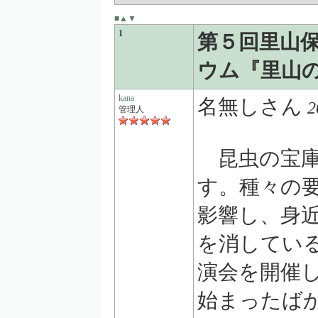
■
▲
▼
1
第５回里山
ウム『里山
kana
名無しさん
2
管理人
昆虫の宝庫
す。種々の
影響し、身
を消してい
演会を開催
始まったば