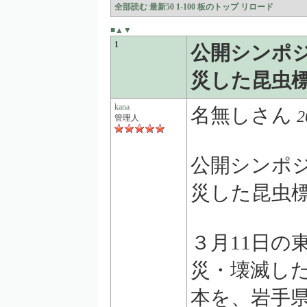
全部読む
最新50
1-100
板のトップ
リロード
■
▲
▼
1
公開シンポ
災した昆虫
kana
名無しさん
2
管理人
公開シンポ
災した昆虫
３月11日の
災・壊滅し
本を、岩手