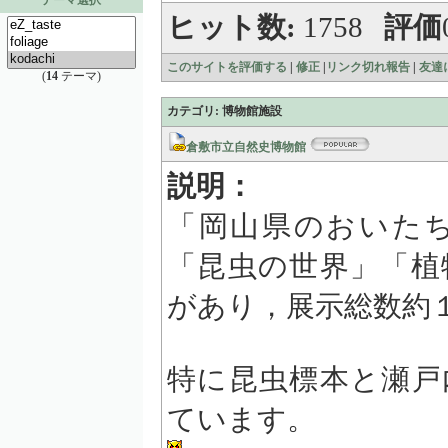
テーマ選択
ヒット数:
1758
評価
このサイトを評価する
|
修正
|
リンク切れ報告
|
友達
(
14
テーマ)
カテゴリ: 博物館施設
倉敷市立自然史博物館
説明：
「岡山県のおいた
「昆虫の世界」「植
があり，展示総数約
特に昆虫標本と瀬戸
ています。