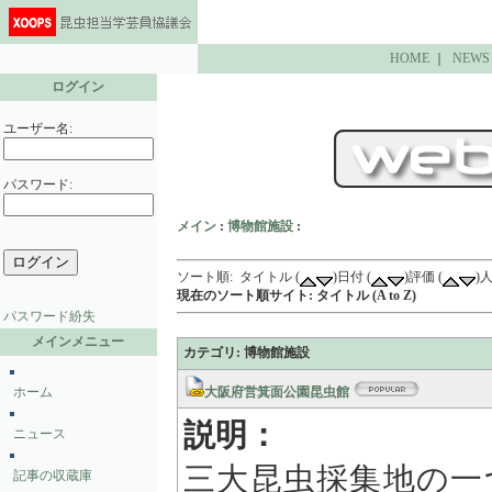
HOME
｜
NEWS
ログイン
ユーザー名:
パスワード:
メイン
:
博物館施設
:
ソート順: タイトル (
)日付 (
)評価 (
)人
現在のソート順サイト: タイトル (A to Z)
パスワード紛失
メインメニュー
カテゴリ: 博物館施設
ホーム
大阪府営箕面公園昆虫館
説明：
ニュース
三大昆虫採集地の一
記事の収蔵庫