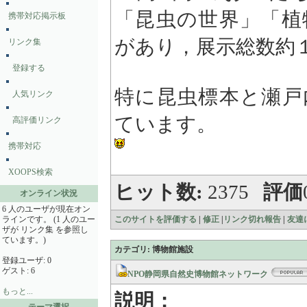
「昆虫の世界」「植
携帯対応掲示板
があり，展示総数約
リンク集
登録する
特に昆虫標本と瀬戸
人気リンク
ています。
高評価リンク
携帯対応
XOOPS検索
ヒット数:
2375
評価
オンライン状況
6 人のユーザが現在オン
ラインです。 (1 人のユー
このサイトを評価する
|
修正
|
リンク切れ報告
|
友達
ザが リンク集 を参照し
ています。)
カテゴリ: 博物館施設
登録ユーザ: 0
ゲスト: 6
NPO静岡県自然史博物館ネットワーク
もっと...
説明：