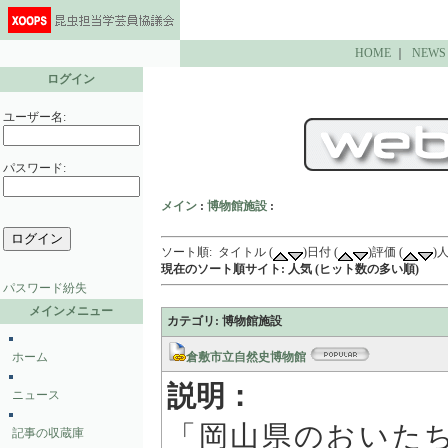
HOME
｜
NEWS
ログイン
ユーザー名:
パスワード:
メイン
:
博物館施設
:
ソート順: タイトル (
)日付 (
)評価 (
)人
現在のソート順サイト: 人気 (ヒット数の多い順)
パスワード紛失
メインメニュー
カテゴリ: 博物館施設
ホーム
倉敷市立自然史博物館
説明：
ニュース
「岡山県のおいた
記事の収蔵庫