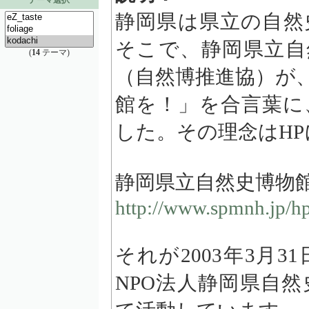
テーマ選択
静岡県は県立の自然
そこで、静岡県立自
(
14
テーマ)
（自然博推進協）が
館を！」を合言葉に
した。その理念はH
静岡県立自然史博物
http://www.spmnh.jp/hp
それが2003年3月
NPO法人静岡県自