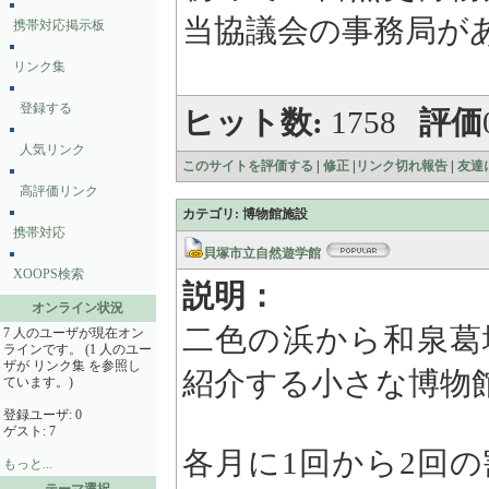
当協議会の事務局が
携帯対応掲示板
リンク集
登録する
ヒット数:
1758
評価
人気リンク
このサイトを評価する
|
修正
|
リンク切れ報告
|
友達
高評価リンク
カテゴリ: 博物館施設
携帯対応
貝塚市立自然遊学館
XOOPS検索
説明：
オンライン状況
二色の浜から和泉葛
7 人のユーザが現在オン
ラインです。 (1 人のユー
ザが リンク集 を参照し
紹介する小さな博物
ています。)
登録ユーザ: 0
ゲスト: 7
各月に1回から2回
もっと...