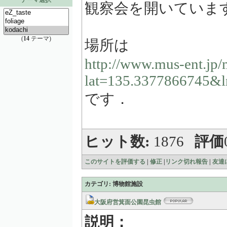
テーマ選択
観察会を開いていま
(
14
テーマ)
場所は
http://www.mus-ent.jp
lat=135.3377866745&
です．
ヒット数:
1876
評価
このサイトを評価する
|
修正
|
リンク切れ報告
|
友達
カテゴリ: 博物館施設
大阪府営箕面公園昆虫館
説明：