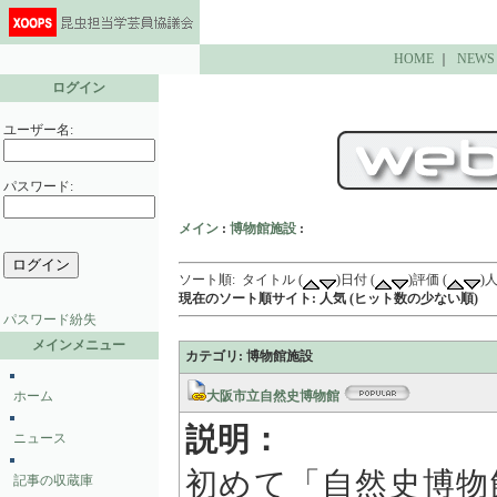
HOME
｜
NEWS
ログイン
ユーザー名:
パスワード:
メイン
:
博物館施設
:
ソート順: タイトル (
)日付 (
)評価 (
)人
現在のソート順サイト: 人気 (ヒット数の少ない順)
パスワード紛失
メインメニュー
カテゴリ: 博物館施設
ホーム
大阪市立自然史博物館
説明：
ニュース
初めて「自然史博物
記事の収蔵庫