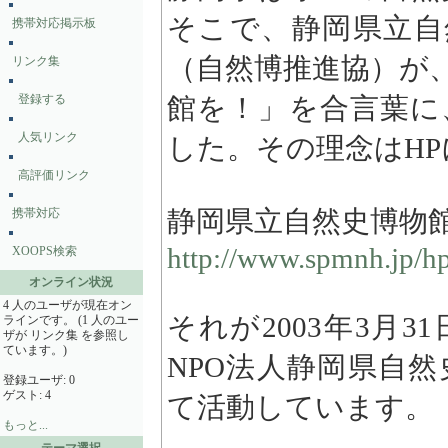
そこで、静岡県立自
携帯対応掲示板
（自然博推進協）が
リンク集
登録する
館を！」を合言葉に
人気リンク
した。その理念はH
高評価リンク
静岡県立自然史博物
携帯対応
http://www.spmnh.jp/hp
XOOPS検索
オンライン状況
4 人のユーザが現在オン
それが2003年3月
ラインです。 (1 人のユー
ザが リンク集 を参照し
ています。)
NPO法人静岡県自
登録ユーザ: 0
ゲスト: 4
て活動しています。
もっと...