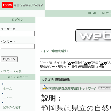
HOME
｜
NEWS
ログイン
ユーザー名:
パスワード:
メイン
:
博物館施設
:
ソート順: タイトル (
)日付 (
)評価 (
)人
現在のソート順サイト: 日付 (登録日の新しい順)
パスワード紛失
メインメニュー
カテゴリ: 博物館施設
ホーム
NPO静岡県自然史博物館ネットワーク
説明：
ニュース
静岡県は県立の自然
記事の収蔵庫