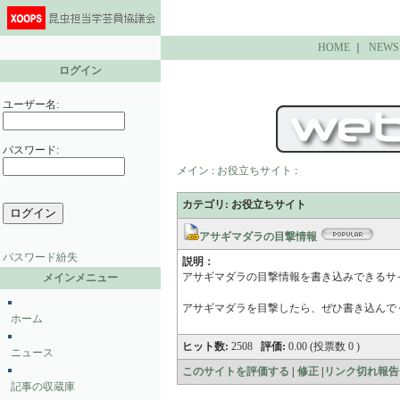
HOME
｜
NEWS
ログイン
ユーザー名:
パスワード:
メイン
:
お役立ちサイト
:
カテゴリ: お役立ちサイト
アサギマダラの目撃情報
パスワード紛失
説明：
アサギマダラの目撃情報を書き込みできるサ
メインメニュー
アサギマダラを目撃したら、ぜひ書き込んで
ホーム
ヒット数:
2508
評価:
0.00 (投票数 0 )
ニュース
このサイトを評価する
|
修正
|
リンク切れ報告
記事の収蔵庫