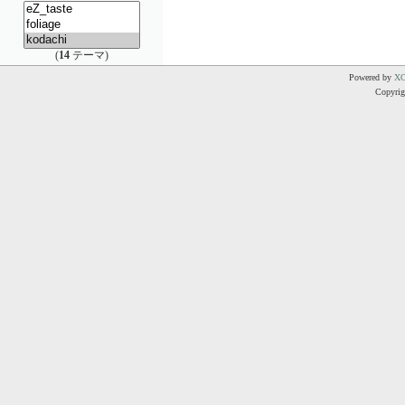
(
14
テーマ)
Powered by
X
Copyrigh