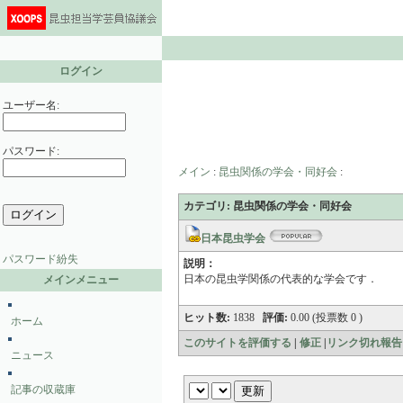
ログイン
ユーザー名:
パスワード:
メイン
:
昆虫関係の学会・同好会
:
カテゴリ: 昆虫関係の学会・同好会
日本昆虫学会
パスワード紛失
説明：
日本の昆虫学関係の代表的な学会です．
メインメニュー
ヒット数:
1838
評価:
0.00 (投票数 0 )
ホーム
このサイトを評価する
|
修正
|
リンク切れ報告
ニュース
記事の収蔵庫