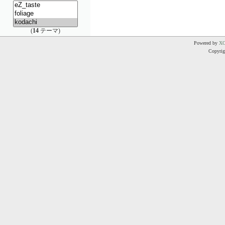
(
14
テーマ)
Powered by
X
Copyrigh