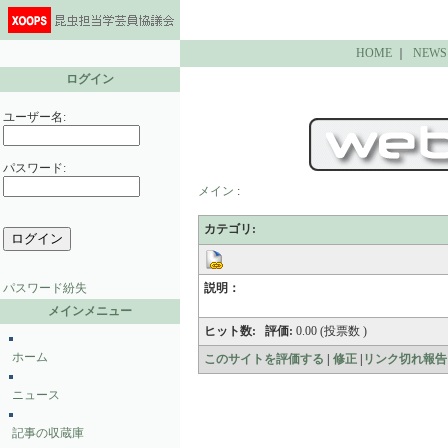
HOME
｜
NEWS
ログイン
ユーザー名:
パスワード:
メイン
:
カテゴリ:
パスワード紛失
説明：
メインメニュー
ヒット数:
評価:
0.00 (投票数 )
ホーム
このサイトを評価する
|
修正
|
リンク切れ報告
ニュース
記事の収蔵庫