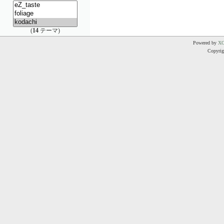
(
14
テーマ)
Powered by
X
Copyrigh