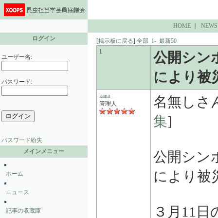
HOME
｜
NEWS
ログイン
[
掲示板に戻る
]
全部
1-
最新50
1
公開シン
ユーザー名:
により被
パスワード:
kana
名無しさ
管理人
集
]
パスワード紛失
メインメニュー
公開シン
により被
ホーム
ニュース
３月11
記事の収蔵庫