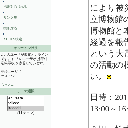
により被
携帯対応掲示板
立博物館
リンク集
博物館と
携帯対応
XOOPS検索
経過を報告
オンライン状況
という大
2 人のユーザが現在オンライン
です。 (1 人のユーザが 携帯対
の活動の
応掲示板 を参照しています。)
登録ユーザ: 0
い。
ゲスト: 2
もっと...
テーマ選択
日時：20
13:00～16
(
14
テーマ)