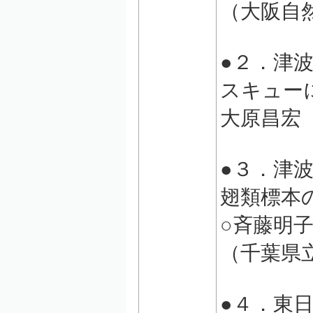
（大阪自
●２．津
スキュー
大原昌宏
●３．津
翅類標本
○斉藤明
（千葉県
●４．東