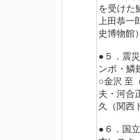
を受けた
上田恭一
史博物館
●５．震
ンボ・鱗
○金沢 
夫・河合
久（関西
●６．国