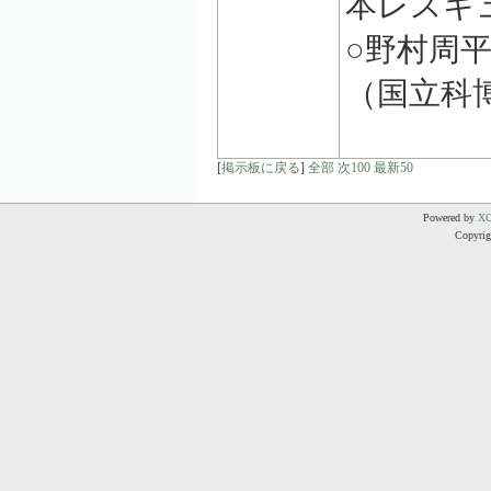
本レスキ
○野村周
（国立科
[
掲示板に戻る
]
全部
次100
最新50
Powered by
X
Copyrigh