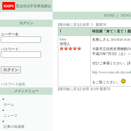
HOME
｜
NEWS
ログイン
[
掲示板に戻る
]
全部
1-
最新50
1
特別展「来て！見て！感
ユーザー名:
kana
名無しさん
2011/8/20 14:34
管理人
大阪市立自然史博物館の
パスワード:
平成23年7月2日（土）
ぜひご来場ください。詳
http://www.mus-nh.city.osak
をご覧ください。
パスワード紛失
[
掲示板に戻る
]
全部
次100
最新50
メインメニュー
ホーム
ニュース
記事の収蔵庫