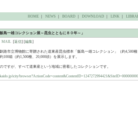
HOME
｜
NEWS
｜
BOARD
｜
DOWNLOAD
｜
LINK
｜
LIBRA
飯島一雄コレクション展～昆虫とともに８０年～」
MAIL
[
返信
] [
編集
]
釧路市立博物館に寄贈された道東産昆虫標本「飯島一雄コレクション」（約4,500
00箱（約1,500種、20,000頭）を展示します。
のですが、すべて道東産という地域に密着したコレクションです。
hokkaido.jp/icity/browser?ActionCode=content&ContentID=1247272994421&SiteID=00000000