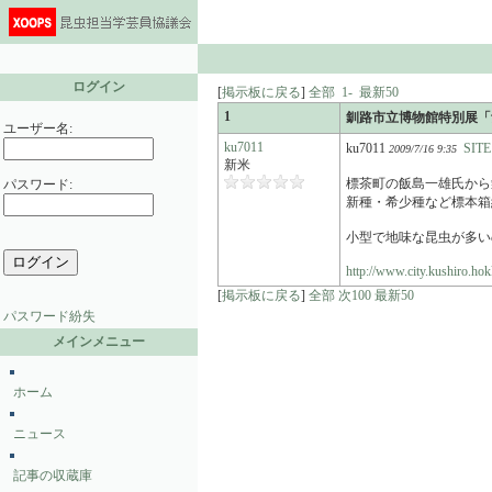
ログイン
[
掲示板に戻る
]
全部
1-
最新50
1
釧路市立博物館特別展「
ユーザー名:
ku7011
ku7011
SITE
2009/7/16 9:35
新米
標茶町の飯島一雄氏から
パスワード:
新種・希少種など標本箱約1
小型で地味な昆虫が多い
http://www.city.kushiro.
[
掲示板に戻る
]
全部
次100
最新50
パスワード紛失
メインメニュー
ホーム
ニュース
記事の収蔵庫