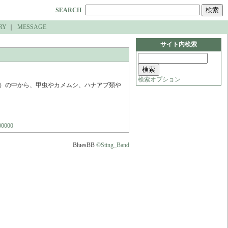
SEARCH
RY
｜
MESSAGE
サイト内検索
検索オプション
種）の中から、甲虫やカメムシ、ハナアブ類や
00000
BluesBB
©Sting_Band