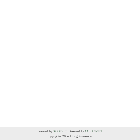
Powered by
XOOPS
◇ Desinged by
OCEAN-NET
Copyright(c)2004 All rights reserved.