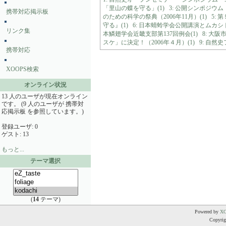
「里山の蝶を守る」(1)
3: 公開シンポジウ
携帯対応掲示板
のための科学の祭典（2006年11月）(1)
5:
守る』(1)
6: 日本蜻蛉学会公開講演とムカシ
リンク集
本鱗翅学会近畿支部第137回例会(1)
8: 大
スケ」に決定！（2006年４月）(1)
9: 自然史
携帯対応
XOOPS検索
オンライン状況
13 人のユーザが現在オンライン
です。 (9 人のユーザが 携帯対
応掲示板 を参照しています。)
登録ユーザ: 0
ゲスト: 13
もっと...
テーマ選択
(
14
テーマ)
Powered by
X
Copyrigh