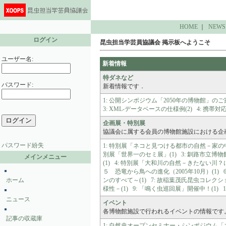
HOME
｜
NEWS
ログイン
昆虫担当学芸員協議会 掲示板へようこそ
ユーザー名:
新着情報
特ダネなど
パスワード:
新着情報です．
1: 公開シンポジウム「2050年の博物館」のご案
3: XML-データベースの仕様例(2)
4: 携帯対
企画展・特別展
協議会に属する会員の博物館施設における企
パスワード紛失
1: 特別展「ネコと見つける都市の自然－家の
別展「世界一のセミ展」(1)
3: 釧路市立
メインメニュー
(1)
4: 特別展「大和川の自然－きたない川？に
５ 恐竜から鳥への進化（2005年10月）(1)
ホーム
ンのすべて～(1)
7: 故稲葉茂氏昆虫コレクショ
様性－(1)
9: 「鳴く虫巡回展」開催中！(1)
ニュース
イベント
各博物館施設で行われるイベントの情報です
記事の収蔵庫
1: 自然史オープンセミナー・シンポジウム「